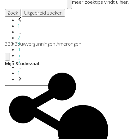
meer zoektips vindt u
hier
.
Zoek
Uitgebreid zoeken
1
...
2
3
320 Bouwvergunningen Amerongen
4
5
6
Mijn Studiezaal
...
1