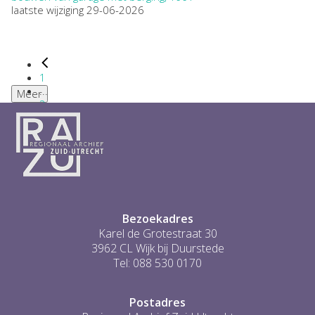
laatste wijziging 29-06-2026
1
...
Meer
2
3
4
5
6
...
1
Bezoekadres
Karel de Grotestraat 30
3962 CL Wijk bij Duurstede
Tel: 088 530 0170
Postadres