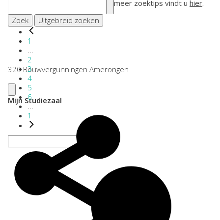
meer zoektips vindt u
hier
.
Zoek
Uitgebreid zoeken
1
...
2
3
320 Bouwvergunningen Amerongen
4
5
6
Mijn Studiezaal
...
1