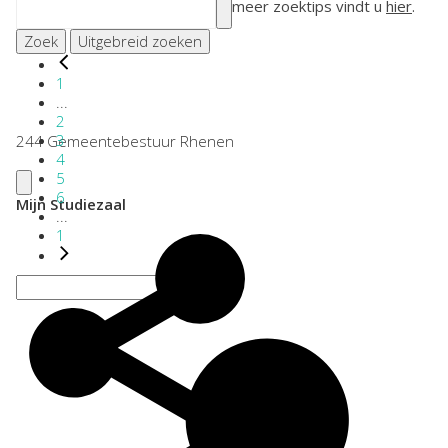
meer zoektips vindt u
hier
.
Zoek
Uitgebreid zoeken
1
...
2
3
244 Gemeentebestuur Rhenen
4
5
6
Mijn Studiezaal
...
1