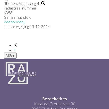
Rhenen, Maatsteeg 4
Kadastraal nummer:
K358
Ga naar dit stuk:
Veehouderij
laatste wijziging 13-12-2024
1
...
Meer
2
3
4
5
6
...
1
Bezoekadres
Karel de Grotestraat 30