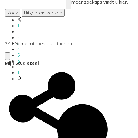
meer zoektips vindt u
hier
.
Zoek
Uitgebreid zoeken
1
...
2
3
244 Gemeentebestuur Rhenen
4
5
6
Mijn Studiezaal
...
1