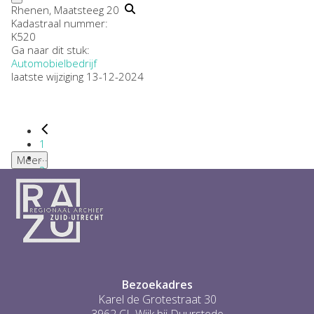
Rhenen, Maatsteeg 20
Kadastraal nummer:
K520
Ga naar dit stuk:
Automobielbedrijf
laatste wijziging 13-12-2024
1
...
Meer
2
3
4
5
6
...
1
Bezoekadres
Karel de Grotestraat 30