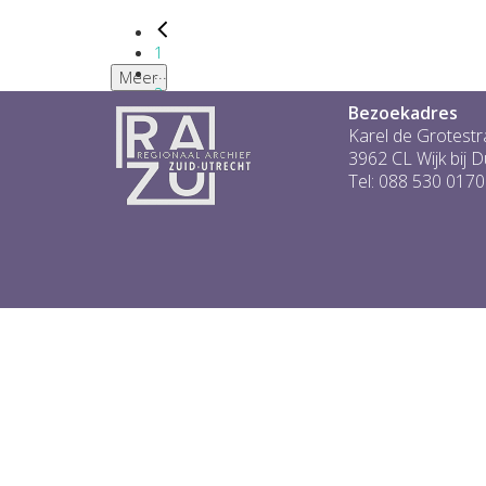
1
...
Meer
2
Bezoekadres
3
4
Karel de Grotestr
5
3962 CL Wijk bij 
6
Tel: 088 530 0170
...
1