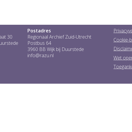
Postadres
Privacyve
aat 30
Regionaal Archief Zuid-Utrecht
Cookie-b
Duurstede
Postbus 64
Disclaim
3960 BB Wijk bij Duurstede
info@razu.nl
Wet ope
Toeganke