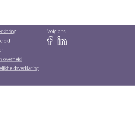
rklaring
Volg ons:
eleid
er
n overheid
lijkheidsverklaring