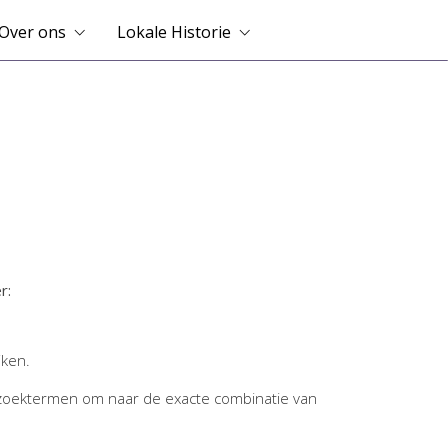
Over ons
Lokale Historie
r:
jken.
zoektermen om naar de exacte combinatie van