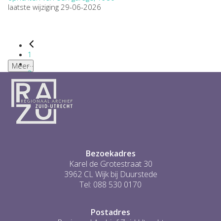
laatste wijziging 29-06-2026
1
...
Meer
2
3
4
5
6
...
1
Bezoekadres
Karel de Grotestraat 30
3962 CL Wijk bij Duurstede
Tel: 088 530 0170
Postadres