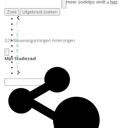
meer zoektips vindt u
hier
.
Zoek
Uitgebreid zoeken
1
...
2
3
320 Bouwvergunningen Amerongen
4
5
6
Mijn Studiezaal
...
1