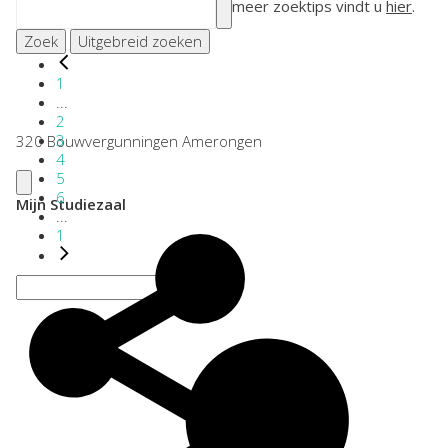
meer zoektips vindt u
hier
.
Zoek
Uitgebreid zoeken
1
...
2
3
320 Bouwvergunningen Amerongen
4
5
6
Mijn Studiezaal
...
1