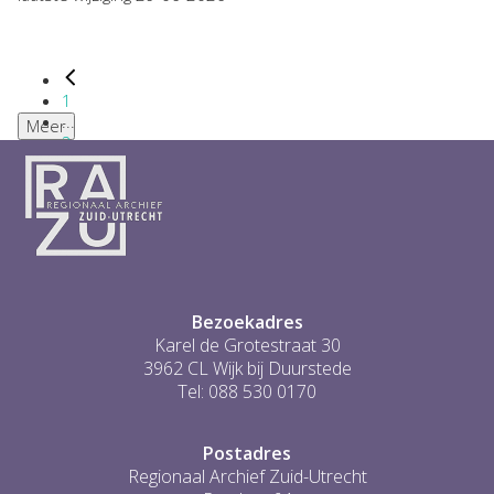
1
...
Meer
2
3
4
5
6
...
1
Bezoekadres
Karel de Grotestraat 30
3962 CL Wijk bij Duurstede
Tel: 088 530 0170
Postadres
Regionaal Archief Zuid-Utrecht