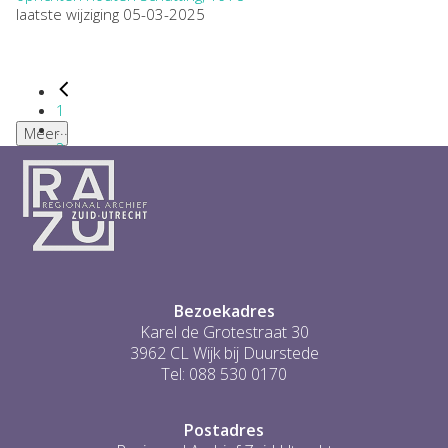
laatste wijziging 05-03-2025
1
...
Meer
2
3
4
5
6
...
1
Bezoekadres
Karel de Grotestraat 30
3962 CL Wijk bij Duurstede
Tel: 088 530 0170
Postadres