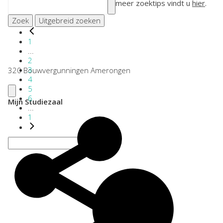
meer zoektips vindt u
hier
.
Zoek
Uitgebreid zoeken
1
...
2
3
320 Bouwvergunningen Amerongen
4
5
6
Mijn Studiezaal
...
1