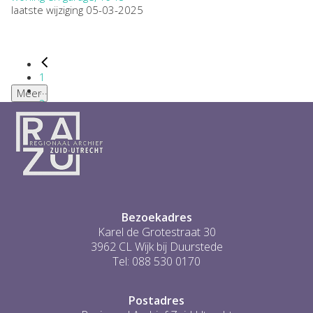
laatste wijziging 05-03-2025
1
...
Meer
2
3
4
5
6
...
1
Bezoekadres
Karel de Grotestraat 30
3962 CL Wijk bij Duurstede
Tel: 088 530 0170
Postadres