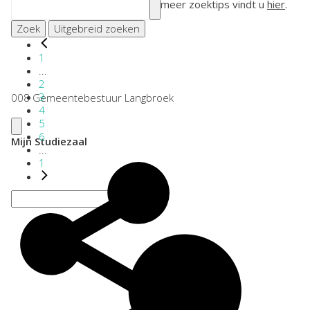
meer zoektips vindt u
hier
.
Zoek
Uitgebreid zoeken
1
...
2
3
008 Gemeentebestuur Langbroek
4
5
6
Mijn Studiezaal
...
1