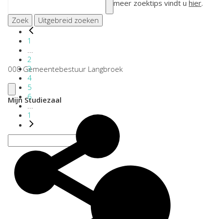
meer zoektips vindt u
hier
.
Zoek
Uitgebreid zoeken
1
...
2
3
008 Gemeentebestuur Langbroek
4
5
6
Mijn Studiezaal
...
1