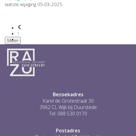
laatste wijziging 05-03-2025
1
...
Meer
2
3
4
5
6
...
1
Bezoekadres
Karel de Grotestraat 30
3962 CL Wijk bij Duurstede
Tel: 088 530 0170
Postadres