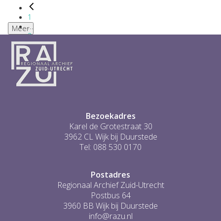
1
...
Meer
2
3
4
5
6
...
1
Bezoekadres
Karel de Grotestraat 30
3962 CL Wijk bij Duurstede
Tel: 088 530 0170
Postadres
Regionaal Archief Zuid-Utrecht
Postbus 64
3960 BB Wijk bij Duurstede
info@razu.nl