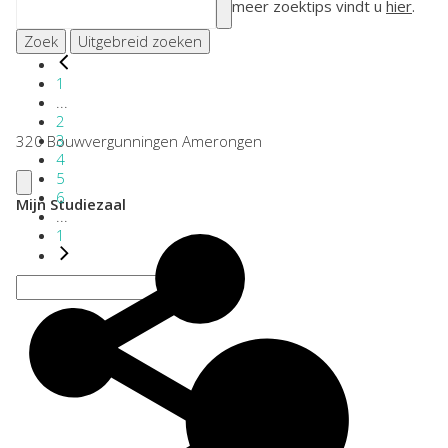
meer zoektips vindt u
hier
.
Zoek
Uitgebreid zoeken
1
...
2
3
320 Bouwvergunningen Amerongen
4
5
6
Mijn Studiezaal
...
1