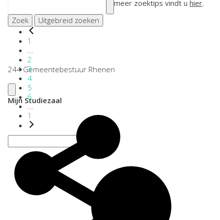
meer zoektips vindt u
hier
.
Zoek
Uitgebreid zoeken
1
...
2
3
244 Gemeentebestuur Rhenen
4
5
6
Mijn Studiezaal
...
1