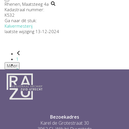
Rhenen, Maatsteeg 4a
Kadastraal nummer:
K532
Ga naar dit stuk:
Kalvermesterij
laatste wijziging 13-12-2024
1
...
Meer
2
3
4
5
6
...
1
Bezoekadres
Karel de Grotestraat 30