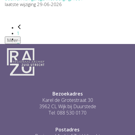
laatste wijziging 29-06-2026
1
...
Meer
2
3
4
5
6
...
1
Bezoekadres
Karel de Grotestraat 30
3962 CL Wijk bij Duurstede
Tel: 088 530 0170
Postadres