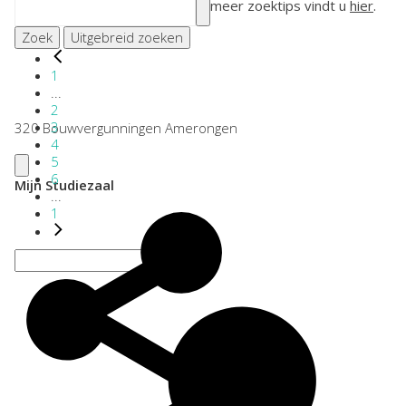
meer zoektips vindt u
hier
.
Zoek
Uitgebreid zoeken
1
...
2
3
320 Bouwvergunningen Amerongen
4
5
6
Mijn Studiezaal
...
1