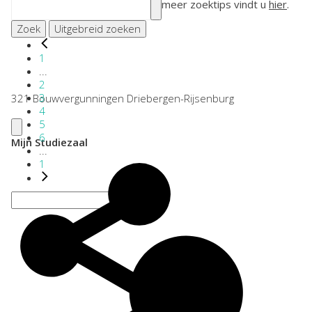
meer zoektips vindt u
hier
.
Zoek
Uitgebreid zoeken
1
...
2
3
321 Bouwvergunningen Driebergen-Rijsenburg
4
5
6
Mijn Studiezaal
...
1