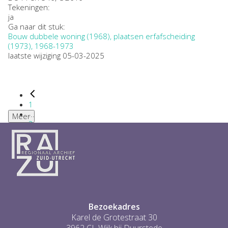
Tekeningen:
ja
Ga naar dit stuk:
Bouw dubbele woning (1968), plaatsen erfafscheiding
(1973), 1968-1973
laatste wijziging 05-03-2025
1
...
Meer
2
3
4
5
6
...
1
Bezoekadres
Karel de Grotestraat 30