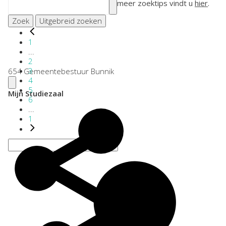
meer zoektips vindt u
hier
.
Zoek
Uitgebreid zoeken
1
...
2
3
654 Gemeentebestuur Bunnik
4
5
Mijn Studiezaal
6
...
1