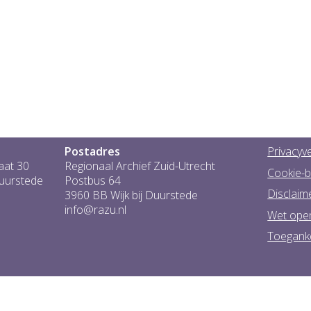
Postadres
Privacyve
aat 30
Regionaal Archief Zuid-Utrecht
Cookie-b
Duurstede
Postbus 64
Disclaim
3960 BB Wijk bij Duurstede
info@razu.nl
Wet ope
Toeganke