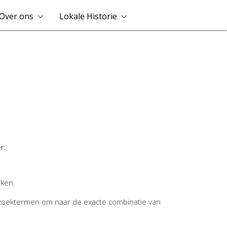
Over ons
Lokale Historie
r:
jken.
zoektermen om naar de exacte combinatie van