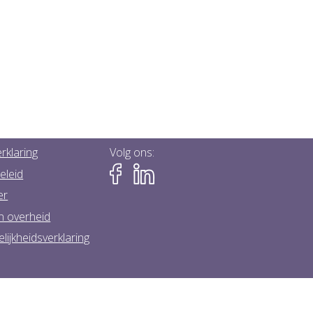
rklaring
Volg ons:
eleid
er
n overheid
lijkheidsverklaring