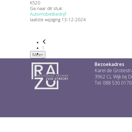
K520
Ga naar dit stuk:
Automobielbedrijf
laatste wijziging 13-12-2024
1
...
Meer
2
Bezoekadres
3
4
Karel de Grotestr
5
3962 CL Wijk bij 
6
Tel: 088 530 0170
...
1