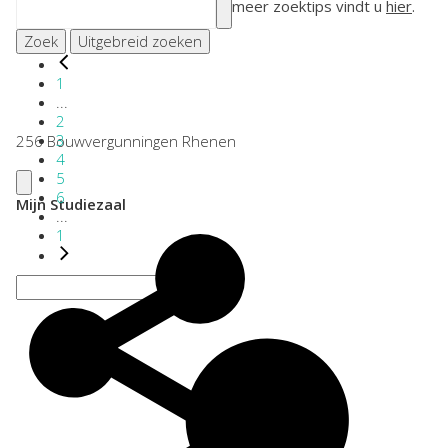
meer zoektips vindt u
hier
.
Zoek
Uitgebreid zoeken
1
...
2
3
256 Bouwvergunningen Rhenen
4
5
6
Mijn Studiezaal
...
1