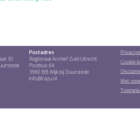
Postadres
Privacyve
aat 30
Regionaal Archief Zuid-Utrecht
Cookie-b
Duurstede
Postbus 64
Disclaim
3960 BB Wijk bij Duurstede
info@razu.nl
Wet ope
Toeganke