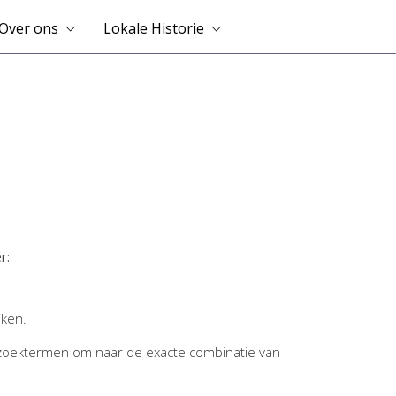
Over ons
Lokale Historie
r:
jken.
zoektermen om naar de exacte combinatie van