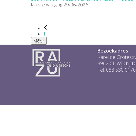
laatste wijziging 29-06-2026
1
...
Meer
2
Bezoekadres
3
4
Karel de Grotestr
5
3962 CL Wijk bij 
6
Tel: 088 530 0170
...
1