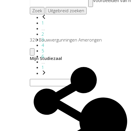
Voorbeelden van h
Zoek
Uitgebreid zoeken
1
...
2
3
320 Bouwvergunningen Amerongen
4
5
6
Mijn Studiezaal
...
1