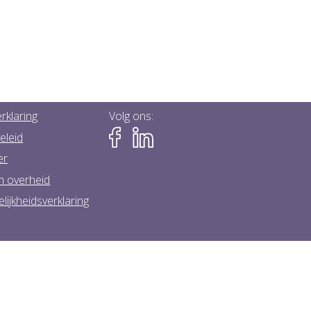
rklaring
Volg ons:
eleid
er
n overheid
lijkheidsverklaring