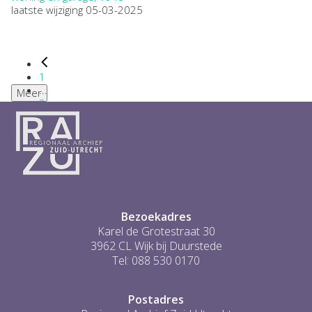
laatste wijziging 05-03-2025
1
...
Meer
2
3
4
5
6
...
1
Bezoekadres
Karel de Grotestraat 30
3962 CL Wijk bij Duurstede
Tel: 088 530 0170
Postadres