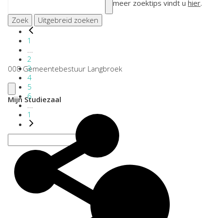
meer zoektips vindt u
hier
.
Zoek
Uitgebreid zoeken
1
...
2
3
008 Gemeentebestuur Langbroek
4
5
6
Mijn Studiezaal
...
1