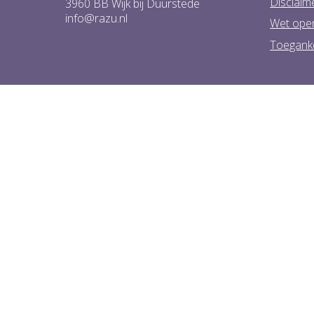
Disclaim
3960 BB Wijk bij Duurstede
info@razu.nl
Wet ope
Toeganke