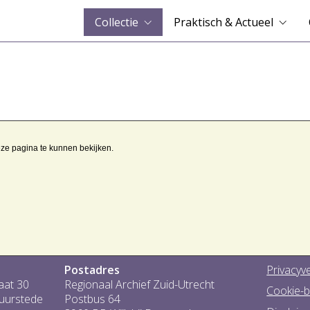
Collectie
Praktisch & Actueel
eze pagina te kunnen bekijken.
Postadres
Privacyve
aat 30
Regionaal Archief Zuid-Utrecht
Cookie-b
Duurstede
Postbus 64