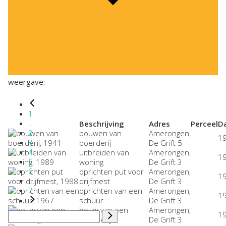
weergave:
1
...
Beschrijving
Adres
Perceel
D
2
bouwen van
Amerongen,
1
3
boerderij
De Grift 5
4
uitbreiden van
Amerongen,
1
5
woning
De Grift 3
6
oprichten put voor
Amerongen,
1
...
drijfmest
De Grift 3
2
oprichten van een
Amerongen,
1
schuur
De Grift 3
bouw van een
Amerongen,
1
boerderij
De Grift 3