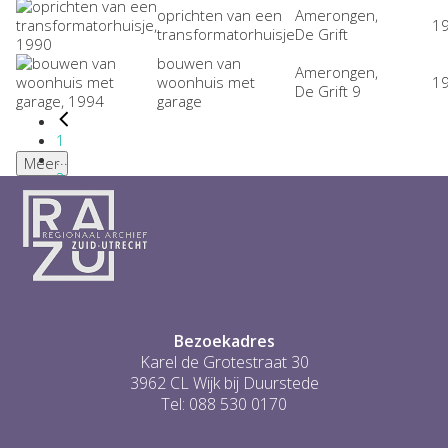
oprichten van een
Amerongen,
1
transformatorhuisje
De Grift
bouwen van
Amerongen,
woonhuis met
1
De Grift 9
garage
1
...
Meer
2
3
4
5
6
...
2
Bezoekadres
Karel de Grotestraat 30
3962 CL Wijk bij Duurstede
Tel: 088 530 0170