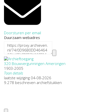
Doorsturen per email
Duurzaam webadres
320 Bouwvergunningen Amerongen
1903-2005
Toon details
Datering
laatste wijziging 04-08-2026
:
1903-2005
9.278 beschreven archiefstukken
Plaatsnaam:
Amerongen
Omvang
:
34,00
Openbaarheid
:
Beperkt openbaar