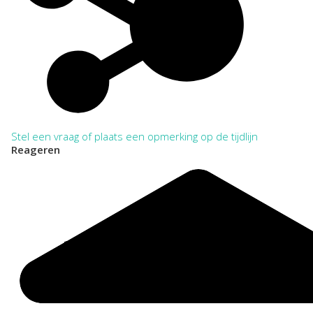
VERKORT:
NL-WbdRAZU. 261
Categorie:
Openbare werken
Ruimtelijke ordening en huisvesting
Stel een vraag of plaats een opmerking op de tijdlijn
Reageren