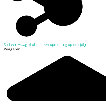
NL-WbdRAZU. 521
Categorie:
Families en Personen
Welzijn en Sociale zorg
Stel een vraag of plaats een opmerking op de tijdlijn
Reageren