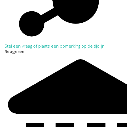
NL-WbdRAZU. 386
Categorie:
Families en Personen
Huizen
Stel een vraag of plaats een opmerking op de tijdlijn
Reageren