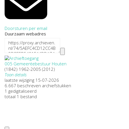
Doorsturen per email
Duurzaam webadres
005 Gemeentebestuur Houten
(1842) 1962-2005 (2012)
Toon details
Datering
laatste wijziging 15-07-2026
:
(1842) 1962-2005 (2012)
6.667 beschreven archiefstukken
Plaatsnaam:
1 gedigitaliseerd
Houten, 't Goy, Schalkwijk, Tull en 't Waal
totaal 1 bestand
Omvang
:
159m1
Openbaarheid
:
Beperkt openbaar
Soort archief: