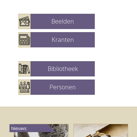
Beelden
Kranten
Bibliotheek
Personen
Nieuws