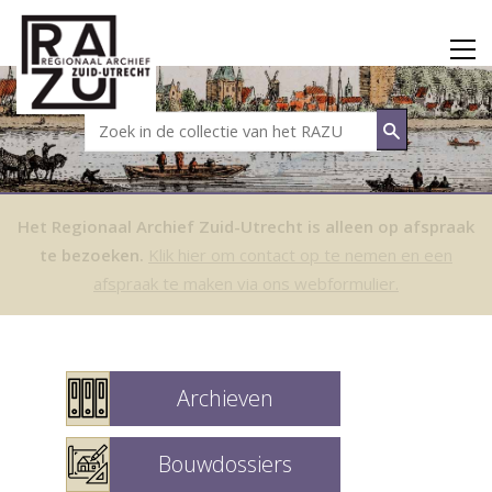
Het Regionaal Archief Zuid-Utrecht is alleen op afspraak
te bezoeken.
Klik hier om contact op te nemen en een
afspraak te maken via ons webformulier.
Archieven
Bouwdossiers