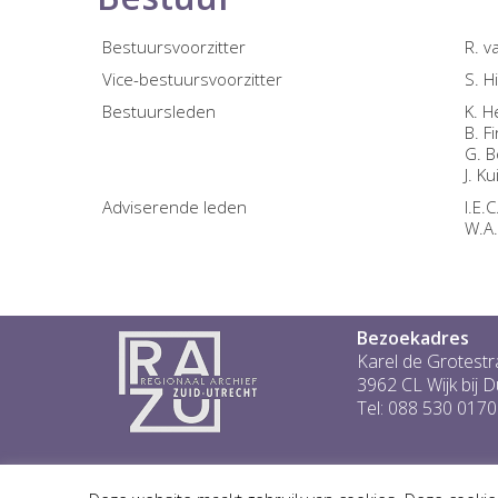
Bestuursvoorzitter
R. 
Vice-bestuursvoorzitter
S. H
Bestuursleden
K. 
B. F
G. B
J. K
Adviserende leden
I.E.
W.A.
Bezoekadres
Karel de Grotestr
3962 CL Wijk bij 
Tel: 088 530 0170