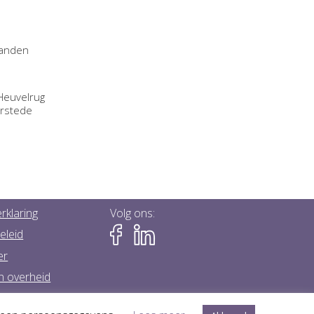
landen
Heuvelrug
urstede
rklaring
Volg ons:
eleid
er
n overheid
lijkheidsverklaring