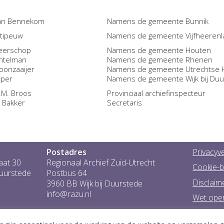
van Bennekom
Namens de gemeente Bunnik
itipeuw
Namens de gemeente Vijfheeren
Heerschop
Namens de gemeente Houten
intelman
Namens de gemeente Rhenen
oonzaaijer
Namens de gemeente Utrechtse 
uiper
Namens de gemeente Wijk bij Du
C.M. Broos
Provinciaal archiefinspecteur
 Bakker
Secretaris
Postadres
Privacyve
aat 30
Regionaal Archief Zuid-Utrecht
Cookie-b
Duurstede
Postbus 64
Disclaim
3960 BB Wijk bij Duurstede
info@razu.nl
Wet ope
Toeganke