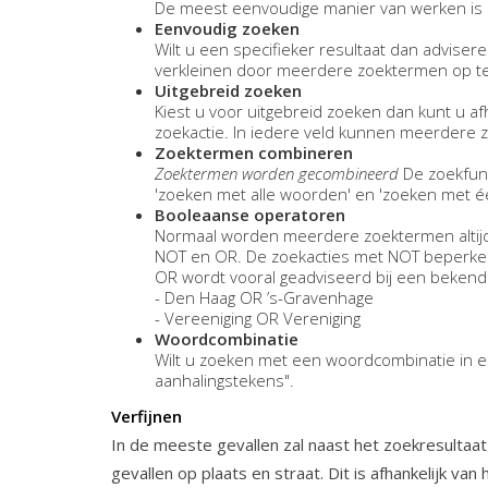
De meest eenvoudige manier van werken is h
Eenvoudig zoeken
Wilt u een specifieker resultaat dan advisere
verkleinen door meerdere zoektermen op te
Uitgebreid zoeken
Kiest u voor uitgebreid zoeken dan kunt u af
zoekactie. In iedere veld kunnen meerdere
Zoektermen combineren
Zoektermen worden gecombineerd
De zoekfunc
'zoeken met alle woorden' en 'zoeken met 
Booleaanse operatoren
Normaal worden meerdere zoektermen altijd
NOT en OR. De zoekacties met NOT beperken h
OR wordt vooral geadviseerd bij een bekende 
- Den Haag OR ’s-Gravenhage
- Vereeniging OR Vereniging
Woordcombinatie
Wilt u zoeken met een woordcombinatie in e
aanhalingstekens".
Verfijnen
In de meeste gevallen zal naast het zoekresultaat
gevallen op plaats en straat. Dit is afhankelijk van