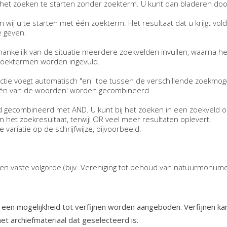
et zoeken te starten zonder zoekterm. U kunt dan bladeren doo
n wij u te starten met één zoekterm. Het resultaat dat u krijgt vo
 geven.
hankelijk van de situatie meerdere zoekvelden invullen, waarna he
 zoektermen worden ingevuld.
tie voegt automatisch "en" toe tussen de verschillende zoekmog
één van de woorden' worden gecombineerd.
 gecombineerd met AND. U kunt bij het zoeken in een zoekveld 
et zoekresultaat, terwijl OR veel meer resultaten oplevert.
variatie op de schrijfwijze, bijvoorbeeld:
en vaste volgorde (bijv. Vereniging tot behoud van natuurmonum
 een mogelijkheid tot verfijnen worden aangeboden. Verfijnen ka
 het archiefmateriaal dat geselecteerd is.