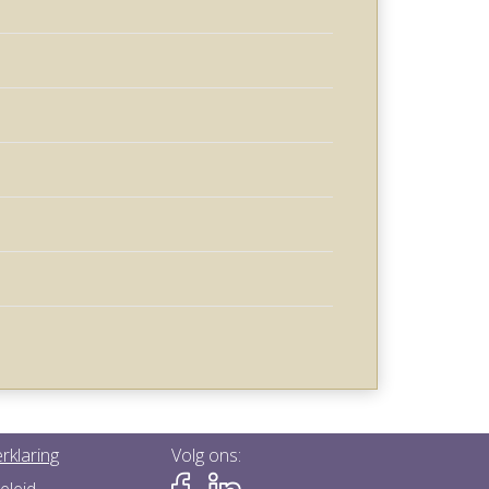
rklaring
Volg ons:
eleid