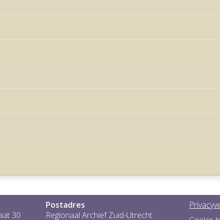
Postadres
Privacyve
aat 30
Regionaal Archief Zuid-Utrecht
Cookie-b