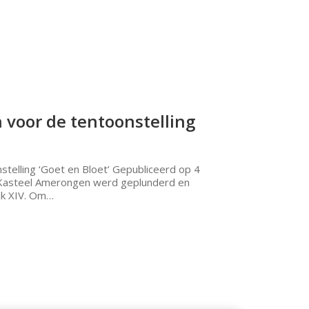
voor de tentoonstelling
telling ‘Goet en Bloet’ Gepubliceerd op 4
ng Kasteel Amerongen werd geplunderd en
jk XIV. Om…