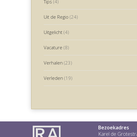
Tips
(4)
Uit de Regio
(24)
Uitgelicht
(4)
Vacature
(8)
Verhalen
(23)
Verleden
(19)
Bezoekadres
Karel de Grotestr