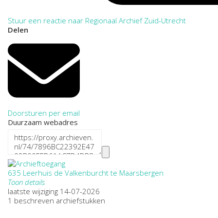
Stuur een reactie naar Regionaal Archief Zuid-Utrecht
Delen
Doorsturen per email
Duurzaam webadres
635 Leerhuis de Valkenburcht te Maarsbergen
Toon details
Plaatsnaam:
laatste wijziging 14-07-2026
Maarsbergen
1 beschreven archiefstukken
Omvang
: