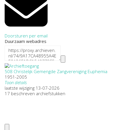
Doorsturen per email
Duurzaam webadres
508 Christelijk Gemengde Zangvereniging Euphemia
1951-2005
Toon details
Datering
laatste wijziging 13-07-2026
:
1951-2005
17 beschreven archiefstukken
Plaatsnaam:
Odijk
Omvang
:
0,25
Openbaarheid
:
Beperkt openbaar