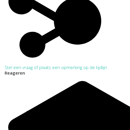
aanhaling.
VOLLEDIG:
Regionaal Archief Zuid-Utrecht, Wijk bij Duurstede. Toegang
621 Beraad van Kerken Wijk bij Duurstede 1982-2015
VERKORT:
NL-WbdRAZU. 621
Categorie:
Religie en Levensbeschouwing
Stel een vraag of plaats een opmerking op de tijdlijn
Reageren