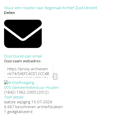
Stuur een reactie naar Regionaal Archief Zuid-Utrecht
Delen
Doorsturen per email
Duurzaam webadres
005 Gemeentebestuur Houten
(1842) 1962-2005 (2012)
Toon details
Datering
laatste wijziging 15-07-2026
:
(1842) 1962-2005 (2012)
6.667 beschreven archiefstukken
Plaatsnaam:
1 gedigitaliseerd