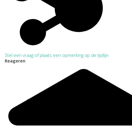
567 Nederlandse Hervormde gemeente Oosterwijk 1649-
2004
VERKORT:
NL-WbdRAZU. 567
Categorie:
Religie en Levensbeschouwing
Stel een vraag of plaats een opmerking op de tijdlijn
Reageren