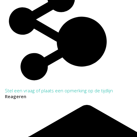
Bij het citeren in annotatie en verantwoording dient het
archief tenminste eenmaal volledig en zonder afkortingen te
worden vermeld. Daarna kan worden volstaan met verkorte
aanhaling.
VOLLEDIG:
Regionaal Archief Zuid-Utrecht, Wijk bij Duurstede. Toegang
678 Nederlandse Gereformeerde Kerk Vrijgemaakt
Driebergen-Rijsenburg 1946-2023
VERKORT:
NL-WbdRAZU. 678
Categorie:
Religie en Levensbeschouwing
Stel een vraag of plaats een opmerking op de tijdlijn
Reageren