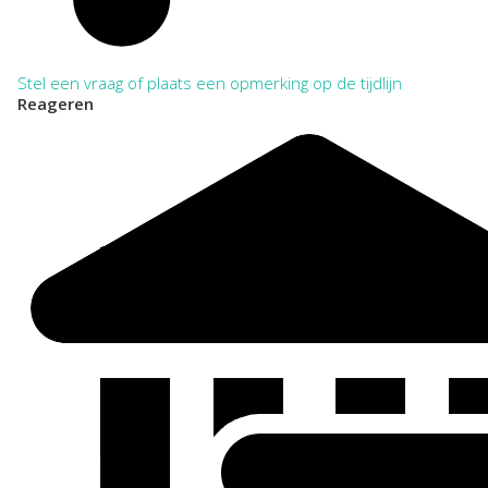
Algemeen bestuur en Politiek
Arbeid
Bevolkingsregistratie
Defensie
Stel een vraag of plaats een opmerking op de tijdlijn
Eigendom, bezit en belastingen
Reageren
Financiën
Industrie, Handel en Dienstensector
Justitie en rechtspraak
Kunst, Cultuur en Erfgoedbeheer
Landbouw, Veeteelt en Visserij
Media en Pers
Natuur en Milieu
Onderwijs en Wetenschap
Openbare orde en Veiligheid
Openbare werken
Religie en Levensbeschouwing
Ruimtelijke ordening en huisvesting
Sport en Recreatie
Verkeer en Waterstaat
Welzijn en Sociale zorg