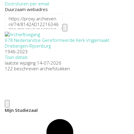
Doorsturen per email
Duurzaam webadres
678 Nederlandse Gereformeerde Kerk Vrijgemaakt
Driebergen-Rijsenburg
1946-2023
Toon details
Datering
laatste wijziging 14-07-2026
:
1946-2023
122 beschreven archiefstukken
Plaatsnaam:
Driebergen
Omvang
:
4,8 meter
Openbaarheid
:
beperkt openbaar
Herkomst:
Mijn Studiezaal
Particulier Utrechtse Heuvelrug
Auteur:
Mevr, J. Foekens en Mevr. E. Alderliesten
Citeerinstructie: