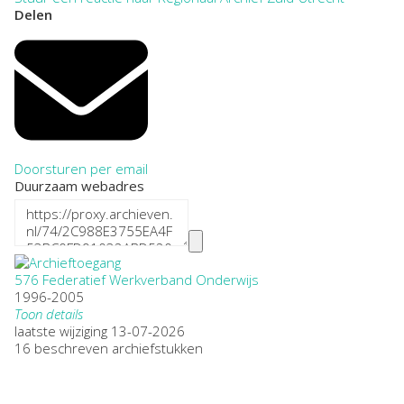
Delen
Doorsturen per email
Duurzaam webadres
576 Federatief Werkverband Onderwijs
1996-2005
Toon details
Datering
laatste wijziging 13-07-2026
:
1996-2005
16 beschreven archiefstukken
Plaatsnaam:
Leerdam
Omvang
: