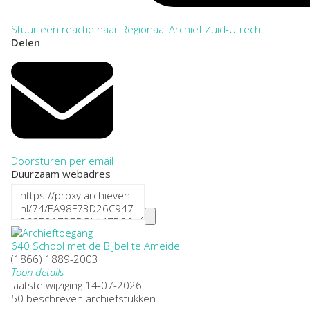
Stuur een reactie naar Regionaal Archief Zuid-Utrecht
Delen
Doorsturen per email
Duurzaam webadres
640 School met de Bijbel te Ameide
(1866) 1889-2003
Toon details
Datering
laatste wijziging 14-07-2026
:
(1866) 1889-2003
50 beschreven archiefstukken