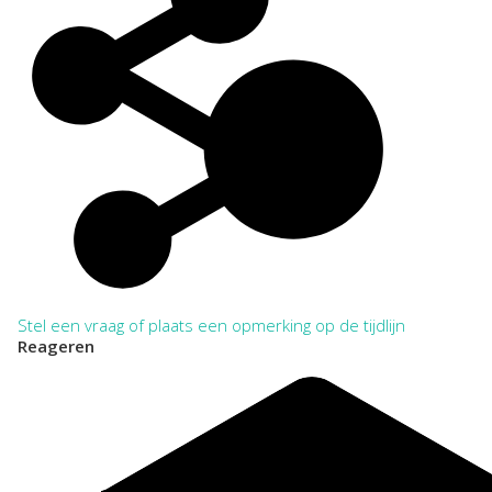
Bij het citeren in annotatie en verantwoording dient het
archief tenminste eenmaal volledig en zonder afkortingen te
worden vermeld. Daarna kan worden volstaan met verkorte
aanhaling.
VOLLEDIG:
Regionaal Archief Zuid-Utrecht, Wijk bij Duurstede. Toegang
641 Stichting Neutrale Kleuterschool te Ameide en
Tienhoven 1928-1982
VERKORT:
NL-WbdRAZU. 641
Categorie:
Onderwijs en Wetenschap
Stel een vraag of plaats een opmerking op de tijdlijn
Reageren