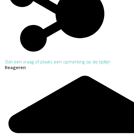
Regionaal Archief Zuid-Utrecht, Wijk bij Duurstede. Toegang
564 Kleuterschool 't Kwetternest 1952-1959
VERKORT:
NL-WbdRAZU. 564
Categorie:
Onderwijs en Wetenschap
Stel een vraag of plaats een opmerking op de tijdlijn
Reageren