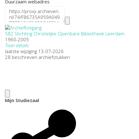
Duurzaam webadres
582 Stichting Christelijke Openbare Bibliotheek Leerdam
1960-2005
Toon details
Datering
laatste wijziging 13-07-2026
:
1960-2005
28 beschreven archiefstukken
Plaatsnaam:
Leerdam
Omvang
:
0,75
Openbaarheid
:
Geheel openbaar
Soort archief:
Mijn Studiezaal
particulier
Herkomst:
Particulier
Auteur:
E.F.W. Hinders
Citeerinstructie: