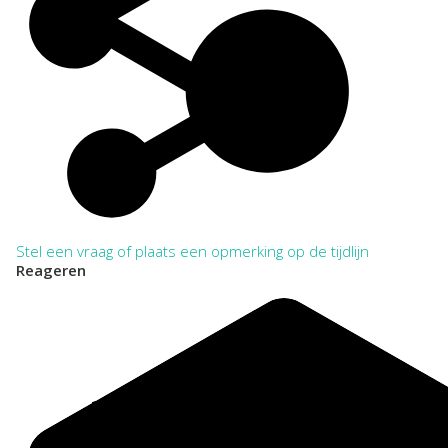
Bij het citeren in annotatie en verantwoording dient het
archief tenminste eenmaal volledig en zonder afkortingen te
worden vermeld. Daarna kan worden volstaan met verkorte
aanhaling.
VOLLEDIG:
Regionaal Archief Zuid-Utrecht, Wijk bij Duurstede. Toegang
582 Stichting Christelijke Openbare Bibliotheek Leerdam
1960-2005
VERKORT:
NL-WbdRAZU. 582
Categorie:
Kunst, Cultuur en Erfgoedbeheer
Onderwijs en Wetenschap
Stel een vraag of plaats een opmerking op de tijdlijn
Reageren