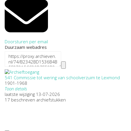
Doorsturen per email
Duurzaam webadres
541 Commissie tot wering van schoolverzuim te Lexmond
1901-1968
Toon details
Datering
laatste wijziging 13-07-2026
:
1901-1968
17 beschreven archiefstukken
Plaatsnaam:
Lexmond
Omvang
:
0,25
Openbaarheid
: