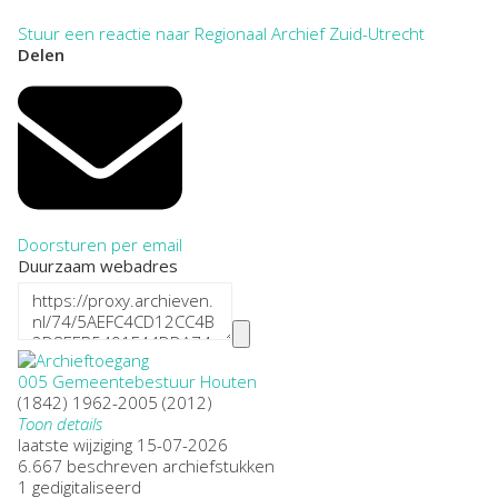
Stuur een reactie naar Regionaal Archief Zuid-Utrecht
Delen
Doorsturen per email
Duurzaam webadres
005 Gemeentebestuur Houten
(1842) 1962-2005 (2012)
Toon details
Datering
laatste wijziging 15-07-2026
:
(1842) 1962-2005 (2012)
6.667 beschreven archiefstukken
Plaatsnaam:
1 gedigitaliseerd