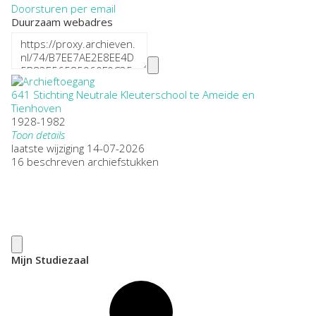
Doorsturen per email
Duurzaam webadres
641 Stichting Neutrale Kleuterschool te Ameide en
Tienhoven
1928-1982
Toon details
Datering
laatste wijziging 14-07-2026
:
1928-1982
16 beschreven archiefstukken
Plaatsnaam:
Ameide, Tienhoven
Omvang
:
0,36
Openbaarheid
:
Beperkt openbaar
Herkomst:
Mijn Studiezaal
Particulier
Auteur:
H.J. Postema
Citeerinstructie: