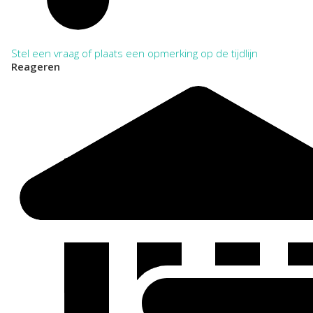
Algemeen bestuur en Politiek
Arbeid
Bevolkingsregistratie
Defensie
Stel een vraag of plaats een opmerking op de tijdlijn
Eigendom, bezit en belastingen
Reageren
Financiën
Industrie, Handel en Dienstensector
Justitie en rechtspraak
Kunst, Cultuur en Erfgoedbeheer
Landbouw, Veeteelt en Visserij
Media en Pers
Natuur en Milieu
Onderwijs en Wetenschap
Openbare orde en Veiligheid
Openbare werken
Religie en Levensbeschouwing
Ruimtelijke ordening en huisvesting
Sport en Recreatie
Verkeer en Waterstaat
Welzijn en Sociale zorg