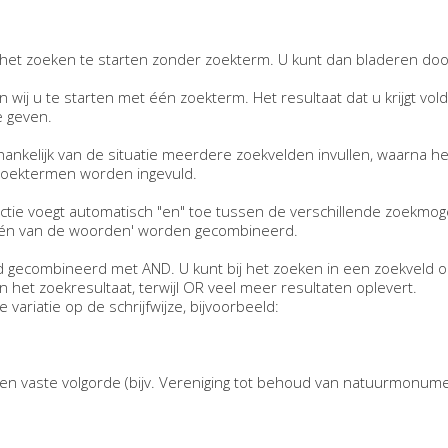
et zoeken te starten zonder zoekterm. U kunt dan bladeren doo
n wij u te starten met één zoekterm. Het resultaat dat u krijgt vo
 geven.
hankelijk van de situatie meerdere zoekvelden invullen, waarna he
 zoektermen worden ingevuld.
tie voegt automatisch "en" toe tussen de verschillende zoekmog
één van de woorden' worden gecombineerd.
 gecombineerd met AND. U kunt bij het zoeken in een zoekveld 
et zoekresultaat, terwijl OR veel meer resultaten oplevert.
variatie op de schrijfwijze, bijvoorbeeld:
en vaste volgorde (bijv. Vereniging tot behoud van natuurmonum