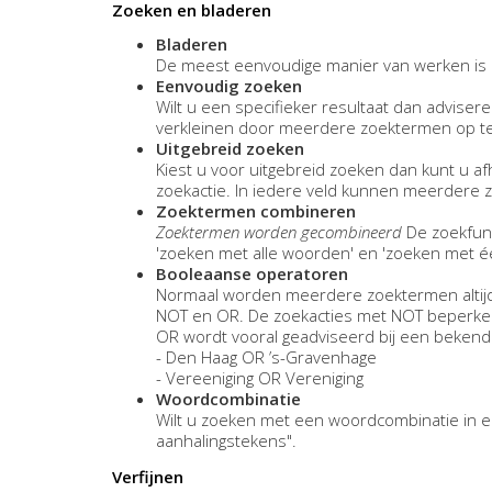
Zoeken en bladeren
Bladeren
De meest eenvoudige manier van werken is h
Eenvoudig zoeken
Wilt u een specifieker resultaat dan advisere
verkleinen door meerdere zoektermen op te
Uitgebreid zoeken
Kiest u voor uitgebreid zoeken dan kunt u af
zoekactie. In iedere veld kunnen meerdere
Zoektermen combineren
Zoektermen worden gecombineerd
De zoekfunc
'zoeken met alle woorden' en 'zoeken met 
Booleaanse operatoren
Normaal worden meerdere zoektermen altijd
NOT en OR. De zoekacties met NOT beperken h
OR wordt vooral geadviseerd bij een bekende 
- Den Haag OR ’s-Gravenhage
- Vereeniging OR Vereniging
Woordcombinatie
Wilt u zoeken met een woordcombinatie in e
aanhalingstekens".
Verfijnen