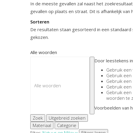
In de meeste gevallen zal naast het zoekresultaat
gevallen op plaats en straat. Dit is afhankelijk van
Sorteren
De resultaten staan gesorteerd in een standaard s
gekozen.
Alle woorden
Door leestekens in
Gebruik een
Gebruik een
Gebruik een
Gebruik een
Gebruik een
woorden te 
Voorbeelden van h
Zoek
Uitgebreid zoeken
Materiaal
Categorie
Filter:
Natuur en Milieu
x
Filters legen