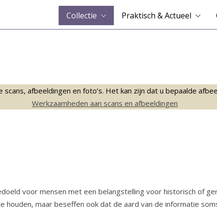
Collectie
Praktisch & Actueel
ans, afbeeldingen en foto’s. Het kan zijn dat u bepaalde afbeeld
Werkzaamheden aan scans en afbeeldingen
bedoeld voor mensen met een belangstelling voor historisch of g
te houden, maar beseffen ook dat de aard van de informatie soms w