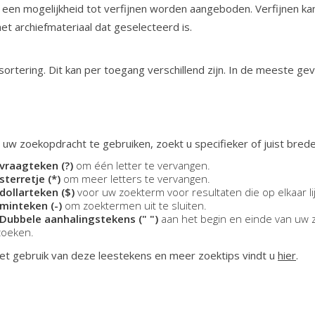
 een mogelijkheid tot verfijnen worden aangeboden. Verfijnen ka
 het archiefmateriaal dat geselecteerd is.
ortering. Dit kan per toegang verschillend zijn. In de meeste ge
 uw zoekopdracht te gebruiken, zoekt u specifieker of juist brede
vraagteken (?)
om één letter te vervangen.
sterretje (*)
om meer letters te vervangen.
dollarteken ($)
voor uw zoekterm voor resultaten die op elkaar li
minteken (-)
om zoektermen uit te sluiten.
Dubbele aanhalingstekens (" ")
aan het begin en einde van uw 
zoeken.
et gebruik van deze leestekens en meer zoektips vindt u
hier
.