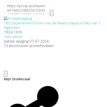
180 Departement Doorn van de Maatschappij tot Nut van 't
Algemeen
1924-1976
Toon details
Datering
laatste wijziging 07-07-2026
:
1924-1976
13 beschreven archiefstukken
Plaatsnaam:
Doorn
Omvang
:
0,18
Openbaarheid
:
Beperkt openbaar
Soort archief:
Mijn Studiezaal
Archieven van verenigingen, stichtingen en genootschappen
Herkomst:
Particulier
Auteur:
B. Pilger
Citeerinstructie: