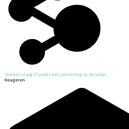
Bij het citeren in annotatie en verantwoording dient het
archief tenminste eenmaal volledig en zonder afkortingen te
worden vermeld. Daarna kan worden volstaan met verkorte
aanhaling.
VOLLEDIG:
Regionaal Archief Zuid-Utrecht, Wijk bij Duurstede. Toegang
180 Departement Doorn van de Maatschappij tot Nut van 't
Algemeen 1924-1976
VERKORT:
NL-WbdRAZU. 180
Categorie:
Onderwijs en Wetenschap
Stel een vraag of plaats een opmerking op de tijdlijn
Reageren