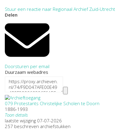
Stuur een reactie naar Regionaal Archief Zuid-Utrecht
Delen
Doorsturen per email
Duurzaam webadres
079 Protestants Christelijke Scholen te Doorn
1886-1993
Toon details
Datering
laatste wijziging 07-07-2026
:
1886-1993
257 beschreven archiefstukken
Plaatsnaam: