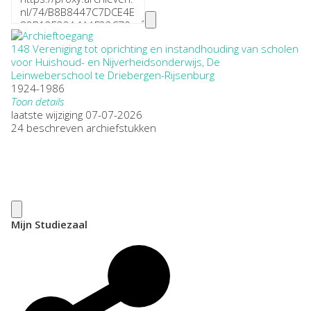
148 Vereniging tot oprichting en instandhouding van scholen
voor Huishoud- en Nijverheidsonderwijs, De
Leinweberschool te Driebergen-Rijsenburg
1924-1986
Toon details
Datering
laatste wijziging 07-07-2026
:
1924-1986
24 beschreven archiefstukken
Plaatsnaam:
Driebergen
Omvang
:
0,25
Openbaarheid
:
Beperkt openbaar
Soort archief:
Mijn Studiezaal
Archieven van verenigingen, stichtingen en genootschappen
Herkomst:
Particulier
Auteur:
M.A. van der Eerden-Vonk
Citeerinstructie: