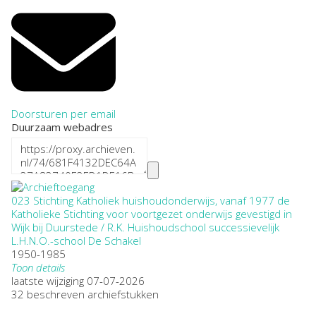
Doorsturen per email
Duurzaam webadres
023 Stichting Katholiek huishoudonderwijs, vanaf 1977 de
Katholieke Stichting voor voortgezet onderwijs gevestigd in
Wijk bij Duurstede / R.K. Huishoudschool successievelijk
L.H.N.O.-school De Schakel
1950-1985
Toon details
Datering
laatste wijziging 07-07-2026
:
1950-1985
32 beschreven archiefstukken
Plaatsnaam: