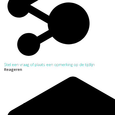
Bij het citeren in annotatie en verantwoording dient het
archief tenminste eenmaal volledig en zonder afkortingen te
worden vermeld. Daarna kan worden volstaan met verkorte
aanhaling.
VOLLEDIG:
Regionaal Archief Zuid-Utrecht, Wijk bij Duurstede. Toegang
148 Vereniging tot oprichting en instandhouding van scholen
voor Huishoud- en Nijverheidsonderwijs, De
Leinweberschool te Driebergen-Rijsenburg 1924-1986
VERKORT:
NL-WbdRAZU. 148
Categorie:
Onderwijs en Wetenschap
Stel een vraag of plaats een opmerking op de tijdlijn
Reageren