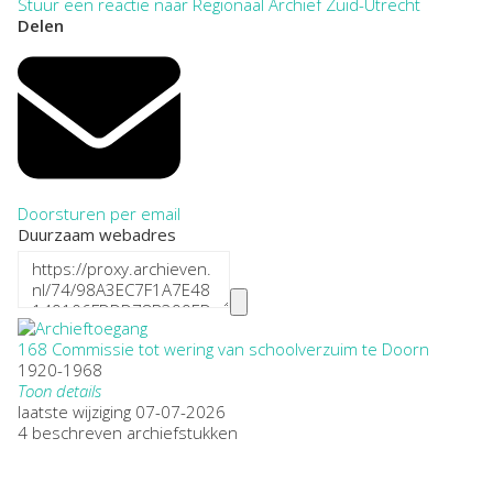
Stuur een reactie naar Regionaal Archief Zuid-Utrecht
Delen
Doorsturen per email
Duurzaam webadres
168 Commissie tot wering van schoolverzuim te Doorn
1920-1968
Toon details
Datering
laatste wijziging 07-07-2026
:
1920-1968
4 beschreven archiefstukken
Plaatsnaam:
Doorn