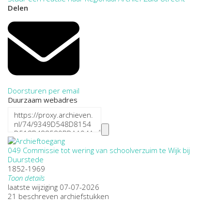
Delen
Doorsturen per email
Duurzaam webadres
049 Commissie tot wering van schoolverzuim te Wijk bij
Duurstede
1852-1969
Toon details
Datering
laatste wijziging 07-07-2026
:
1852-1969
21 beschreven archiefstukken
Plaatsnaam:
Wijk bij Duurstede