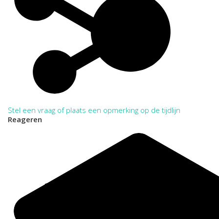
Citeerinstructie:
Bij het citeren in annotatie en verantwoording dient het
archief tenminste eenmaal volledig en zonder afkortingen te
worden vermeld. Daarna kan worden volstaan met verkorte
aanhaling.
VOLLEDIG:
Regionaal Archief Zuid-Utrecht, Wijk bij Duurstede. Toegang
125 Stichting Muziekschool Houten (1971) 1974-1997
VERKORT:
NL-WbdRAZU. 125
Categorie:
Kunst, Cultuur en Erfgoedbeheer
Stel een vraag of plaats een opmerking op de tijdlijn
Onderwijs en Wetenschap
Reageren
Sport en Recreatie