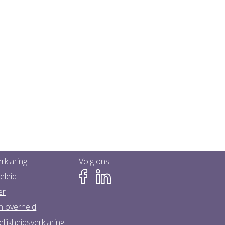
rklaring
Volg ons:
eleid
er
n overheid
lijkheidsverklaring