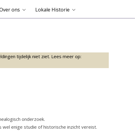
Over ons
Lokale Historie
ingen tijdelijk niet ziet. Lees meer op:
enealogisch onderzoek.
el enige studie of historische inzicht vereist.