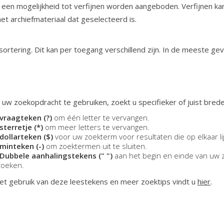
 een mogelijkheid tot verfijnen worden aangeboden. Verfijnen ka
 het archiefmateriaal dat geselecteerd is.
ortering. Dit kan per toegang verschillend zijn. In de meeste ge
 uw zoekopdracht te gebruiken, zoekt u specifieker of juist brede
vraagteken (?)
om één letter te vervangen.
sterretje (*)
om meer letters te vervangen.
dollarteken ($)
voor uw zoekterm voor resultaten die op elkaar li
minteken (-)
om zoektermen uit te sluiten.
Dubbele aanhalingstekens (" ")
aan het begin en einde van uw 
zoeken.
et gebruik van deze leestekens en meer zoektips vindt u
hier
.