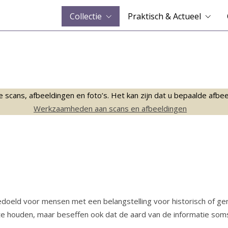
Collectie
Praktisch & Actueel
ans, afbeeldingen en foto’s. Het kan zijn dat u bepaalde afbeeld
Werkzaamheden aan scans en afbeeldingen
bedoeld voor mensen met een belangstelling voor historisch of g
te houden, maar beseffen ook dat de aard van de informatie soms w