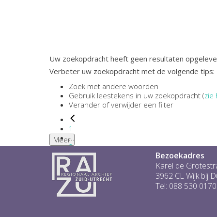
Uw zoekopdracht heeft geen resultaten opgeleve
Verbeter uw zoekopdracht met de volgende tips:
Zoek met andere woorden
Gebruik leestekens in uw zoekopdracht (
zie 
Verander of verwijder een filter
1
...
Meer
2
Bezoekadres
3
4
Karel de Grotestr
5
3962 CL Wijk bij 
6
Tel: 088 530 0170
...
0