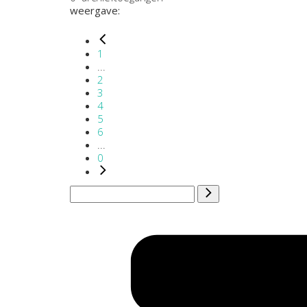
weergave:
1
...
2
3
4
5
6
...
0