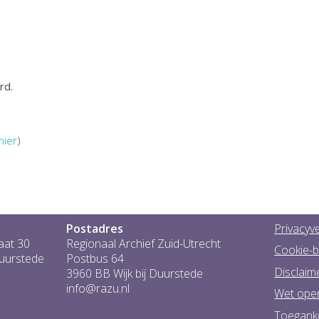
rd.
hier
)
Postadres
Privacyve
aat 30
Regionaal Archief Zuid-Utrecht
Cookie-b
Duurstede
Postbus 64
Disclaim
3960 BB Wijk bij Duurstede
info@razu.nl
Wet ope
Toeganke