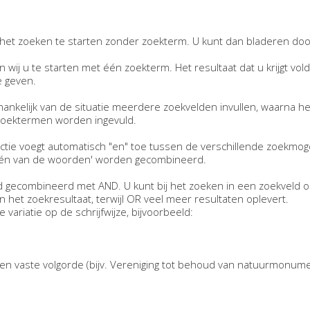
et zoeken te starten zonder zoekterm. U kunt dan bladeren doo
n wij u te starten met één zoekterm. Het resultaat dat u krijgt vo
 geven.
hankelijk van de situatie meerdere zoekvelden invullen, waarna he
 zoektermen worden ingevuld.
tie voegt automatisch "en" toe tussen de verschillende zoekmog
één van de woorden' worden gecombineerd.
 gecombineerd met AND. U kunt bij het zoeken in een zoekveld 
et zoekresultaat, terwijl OR veel meer resultaten oplevert.
variatie op de schrijfwijze, bijvoorbeeld:
en vaste volgorde (bijv. Vereniging tot behoud van natuurmonum