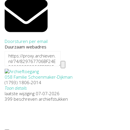
Doorsturen per email
Duurzaam webadres
058 Familie Schoenmaker-Dijkman
(1793) 1806-2014
Toon details
Datering
laatste wijziging 07-07-2026
:
(1793) 1806-2014
399 beschreven archiefstukken
Plaatsnaam:
Wijk bij Duurstede, Abcoude, Baambrugge, Maarssen,
Maarsseveen, Tienhoven
Omvang
:
4,5