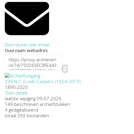
Doorsturen per email
Duurzaam webadres
299 N.C. (Loek) Caspers (1924-2019)
1890-2020
Toon details
Datering
laatste wijziging 09-07-2026
:
1890-2020
149 beschreven archiefstukken
Plaatsnaam:
4 gedigitaliseerd
Driebergen, Rijsenburg, Langbroek, Leersum, Overberg, Zeist
totaal 393 bestanden
Omvang
:
2,75
Openbaarheid
: