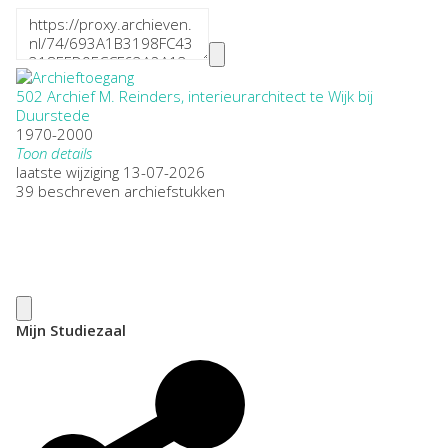
502 Archief M. Reinders, interieurarchitect te Wijk bij
Duurstede
1970-2000
Toon details
Datering
laatste wijziging 13-07-2026
:
1970-2000
39 beschreven archiefstukken
Plaatsnaam:
Wijk bij Duurstede
Omvang
:
3,75
Openbaarheid
:
Geheel openbaar
Herkomst:
Mijn Studiezaal
Particulier
Auteur:
M.A. van der Eerden-Vonk
Citeerinstructie:
Bij het citeren in annotatie en verantwoording dient het
archief tenminste eenmaal volledig en zonder afkortingen te