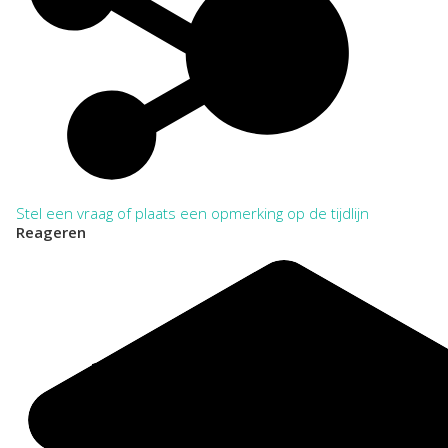
VOLLEDIG:
Regionaal Archief Zuid-Utrecht, Wijk bij Duurstede. Toegang
315 G. van Woudenberg, boer/imker te Leersum 1939-1975
VERKORT:
NL-WbdRAZU. 315
Categorie:
Families en Personen
Huizen
Stel een vraag of plaats een opmerking op de tijdlijn
Reageren