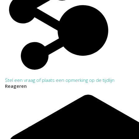
worden vermeld. Daarna kan worden volstaan met verkorte
aanhaling.
VOLLEDIG:
Regionaal Archief Zuid-Utrecht, Wijk bij Duurstede. Toegang
502 Archief M. Reinders, interieurarchitect te Wijk bij
Duurstede 1970-2000
VERKORT:
NL-WbdRAZU. 502
Categorie:
Families en Personen
Stel een vraag of plaats een opmerking op de tijdlijn
Reageren