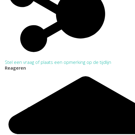
Regionaal Archief Zuid-Utrecht, Wijk bij Duurstede. Toegang
298 Collectie C. de Kruijf over de Grebbeberg te Rhenen
1870-2005
VERKORT:
NL-WbdRAZU. 298
Categorie:
Families en Personen
Huizen
Stel een vraag of plaats een opmerking op de tijdlijn
Reageren