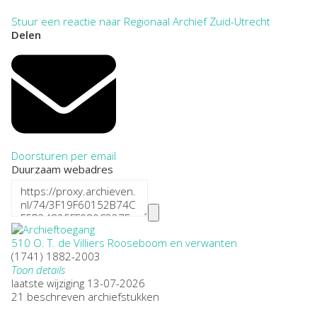
Stuur een reactie naar Regionaal Archief Zuid-Utrecht
Delen
Doorsturen per email
Duurzaam webadres
510 O. T. de Villiers Rooseboom en verwanten
(1741) 1882-2003
Toon details
Datering
laatste wijziging 13-07-2026
:
(1741) 1882-2003
21 beschreven archiefstukken
Plaatsnaam: