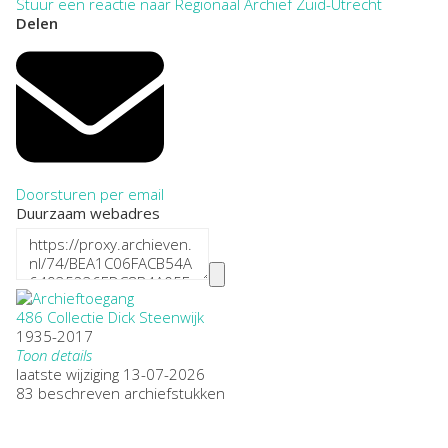
Stuur een reactie naar Regionaal Archief Zuid-Utrecht
Delen
Doorsturen per email
Duurzaam webadres
486 Collectie Dick Steenwijk
1935-2017
Toon details
Datering
laatste wijziging 13-07-2026
:
1935-2017
83 beschreven archiefstukken
Plaatsnaam:
Driebergen-Rijsenburg