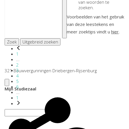
van woorden te
zoeken.
Voorbeelden van het gebruik
van deze leestekens en
meer zoektips vindt u
hier
.
Zoek
Uitgebreid zoeken
1
...
2
3
321 Bouwvergunningen Driebergen-Rijsenburg
4
5
6
Mijn Studiezaal
...
1