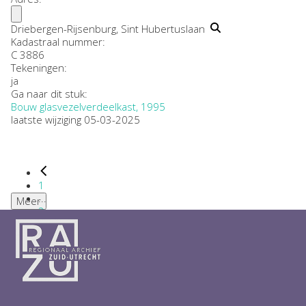
Driebergen-Rijsenburg, Sint Hubertuslaan
Kadastraal nummer:
C 3886
Tekeningen:
ja
Ga naar dit stuk:
Bouw glasvezelverdeelkast, 1995
laatste wijziging 05-03-2025
1
...
Meer
2
3
4
5
6
...
1