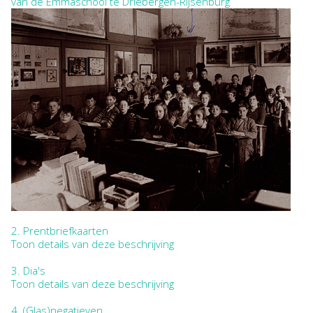
van de Emmaschool te Driebergen-Rijsenburg
2.
Prentbriefkaarten
Toon details van deze beschrijving
3.
Dia's
Toon details van deze beschrijving
4.
(Glas)negatieven