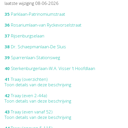
laatste wijziging 08-06-2026
35
Parklaan-Patrinomiumstraat
36
Rosariumlaan-van Ryckevorselstraat
37
Rijsenburgselaan
38
Dr. Schaepmanlaan-De Sluis
39
Sparrenlaan-Stationsweg
40
Sterkenburgerlaan-W.A. Visser ’t Hoofdlaan
41
Traay (overzichten)
Toon details van deze beschrijving
42
Traay (even 2-44a)
Toon details van deze beschrijving
43
Traay (even vanaf 52)
Toon details van deze beschrijving
44
Traay (oneven 5-115)