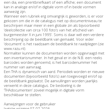
een dia, een prentbriefkaart of een affiche; een document
kan in analoge en/of in digitale vorm of in beide vormen
aanwezig zijn.
Wanneer een rubriek erg omvangrijk is geworden, is er voor
gekozen om die in de catalogus niet op documentniveau te
beschrijven maar meer in een globale zin als bijvoorbeeld
‘deelcollectie van circa 100 foto’s van het afscheid van
burgemeester X in juni 1995’. Soms is daar wél een verdere
beschrijving op de beeldbank van gemaakt. Voor ieder
‘document’ is het raadzaam de beeldbank te raadplegen (zie
www.razu.nl).
Normaliter kunnen de documenten worden opgevraagd met
een inventarisnummer. In het geval er in de N.B. een reeks
barcodes worden genoemd, is het barcodenummer het
nummer van aanvraag.
Een THA is dynamisch van aard. Periodiek worden er nieuwe
documenten (bijvoorbeeld foto’s) aan toegevoegd en/of op
de beeldbank geplaatst. De aanvullingen worden jaarlijks
verwerkt in deze catalogus. De bedoeling is de
‘THAdocumenten’ zoveel mogelijk in digitale vorm
beschikbaar te stellen.
Aanwijzingen voor de gebruiker
laatste wijziging 07-07-2026