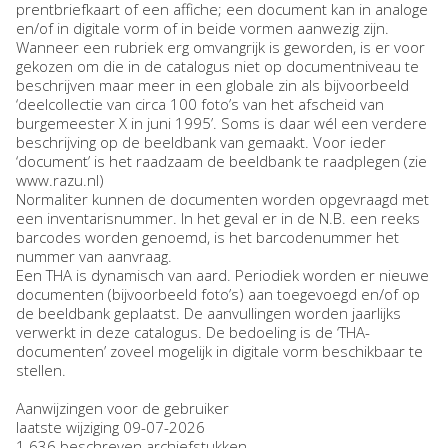
prentbriefkaart of een affiche; een document kan in analoge
en/of in digitale vorm of in beide vormen aanwezig zijn.
Wanneer een rubriek erg omvangrijk is geworden, is er voor
gekozen om die in de catalogus niet op documentniveau te
beschrijven maar meer in een globale zin als bijvoorbeeld
‘deelcollectie van circa 100 foto’s van het afscheid van
burgemeester X in juni 1995’. Soms is daar wél een verdere
beschrijving op de beeldbank van gemaakt. Voor ieder
‘document’ is het raadzaam de beeldbank te raadplegen (zie
www.razu.nl)
Normaliter kunnen de documenten worden opgevraagd met
een inventarisnummer. In het geval er in de N.B. een reeks
barcodes worden genoemd, is het barcodenummer het
nummer van aanvraag.
Een THA is dynamisch van aard. Periodiek worden er nieuwe
documenten (bijvoorbeeld foto’s) aan toegevoegd en/of op
de beeldbank geplaatst. De aanvullingen worden jaarlijks
verwerkt in deze catalogus. De bedoeling is de ‘THA-
documenten’ zoveel mogelijk in digitale vorm beschikbaar te
stellen.
Aanwijzingen voor de gebruiker
laatste wijziging 09-07-2026
1.636 beschreven archiefstukken