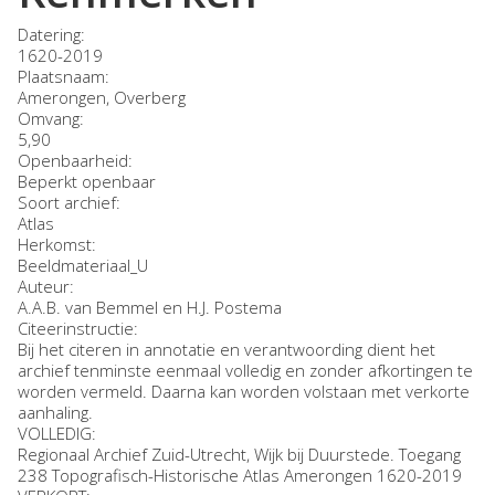
Datering
:
1620-2019
Plaatsnaam:
Amerongen, Overberg
Omvang
:
5,90
Openbaarheid
:
Beperkt openbaar
Soort archief:
Atlas
Herkomst:
Beeldmateriaal_U
Auteur:
A.A.B. van Bemmel en H.J. Postema
Citeerinstructie:
Bij het citeren in annotatie en verantwoording dient het
archief tenminste eenmaal volledig en zonder afkortingen te
worden vermeld. Daarna kan worden volstaan met verkorte
aanhaling.
VOLLEDIG:
Regionaal Archief Zuid-Utrecht, Wijk bij Duurstede. Toegang
238 Topografisch-Historische Atlas Amerongen 1620-2019