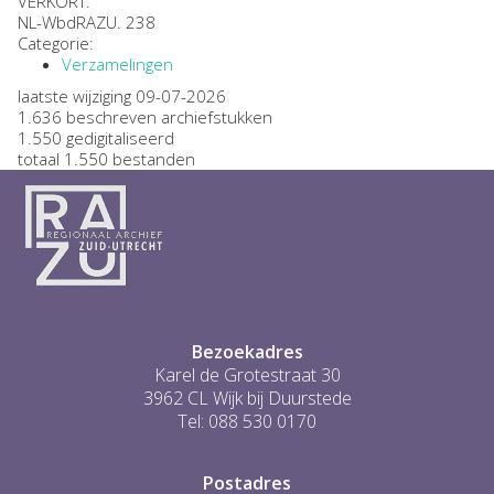
VERKORT:
NL-WbdRAZU. 238
Categorie:
Verzamelingen
laatste wijziging 09-07-2026
1.636 beschreven archiefstukken
1.550 gedigitaliseerd
totaal 1.550 bestanden
Bezoekadres
Karel de Grotestraat 30
3962 CL Wijk bij Duurstede
Tel: 088 530 0170
Postadres