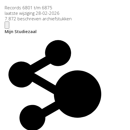
Records 6801 t/m 6875
laatste wijziging 28-02-2026
7.872 beschreven archiefstukken
Mijn Studiezaal