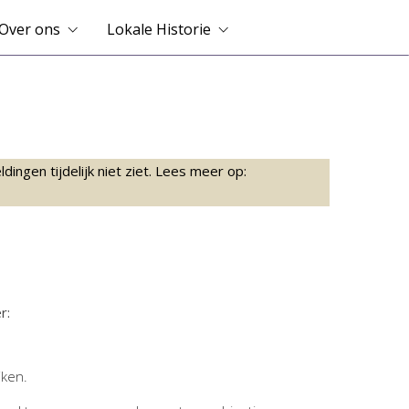
Over ons
Lokale Historie
ingen tijdelijk niet ziet. Lees meer op:
r:
jken.