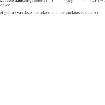
Dubbele aanhalingstekens (" ")
aan het begin en einde van uw 
zoeken.
et gebruik van deze leestekens en meer zoektips vindt u
hier
.