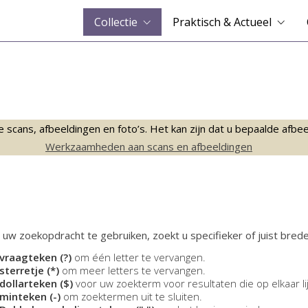
Collectie
Praktisch & Actueel
ans, afbeeldingen en foto’s. Het kan zijn dat u bepaalde afbeeld
Werkzaamheden aan scans en afbeeldingen
 uw zoekopdracht te gebruiken, zoekt u specifieker of juist brede
vraagteken (?)
om één letter te vervangen.
sterretje (*)
om meer letters te vervangen.
dollarteken ($)
voor uw zoekterm voor resultaten die op elkaar li
minteken (-)
om zoektermen uit te sluiten.