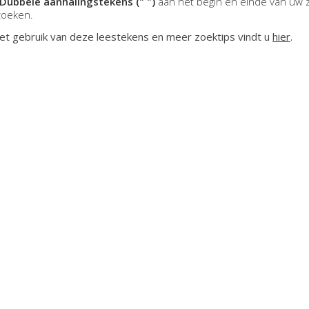
Dubbele aanhalingstekens (" ")
aan het begin en einde van uw 
zoeken.
et gebruik van deze leestekens en meer zoektips vindt u
hier
.