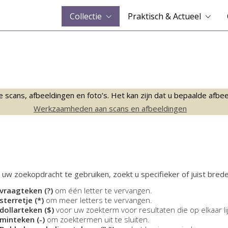
Collectie
Praktisch & Actueel
ans, afbeeldingen en foto’s. Het kan zijn dat u bepaalde afbeeld
Werkzaamheden aan scans en afbeeldingen
 uw zoekopdracht te gebruiken, zoekt u specifieker of juist brede
vraagteken (?)
om één letter te vervangen.
sterretje (*)
om meer letters te vervangen.
dollarteken ($)
voor uw zoekterm voor resultaten die op elkaar li
minteken (-)
om zoektermen uit te sluiten.