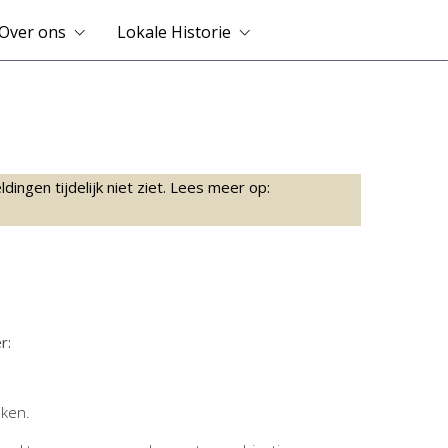
Over ons
Lokale Historie
ingen tijdelijk niet ziet. Lees meer op:
r:
jken.