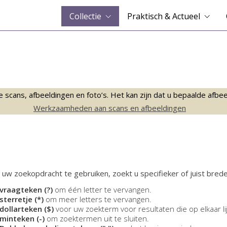
Collectie
Praktisch & Actueel
ans, afbeeldingen en foto’s. Het kan zijn dat u bepaalde afbeeld
Werkzaamheden aan scans en afbeeldingen
 uw zoekopdracht te gebruiken, zoekt u specifieker of juist brede
vraagteken (?)
om één letter te vervangen.
sterretje (*)
om meer letters te vervangen.
dollarteken ($)
voor uw zoekterm voor resultaten die op elkaar li
minteken (-)
om zoektermen uit te sluiten.