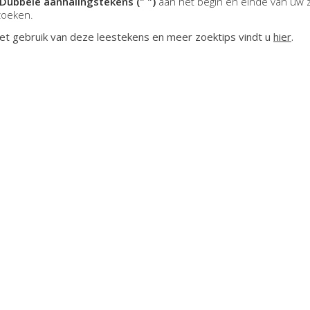
Dubbele aanhalingstekens (" ")
aan het begin en einde van uw 
zoeken.
et gebruik van deze leestekens en meer zoektips vindt u
hier
.