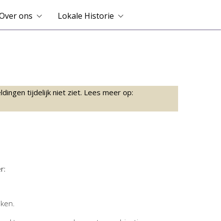
Over ons
Lokale Historie
ingen tijdelijk niet ziet. Lees meer op:
r:
jken.