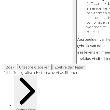
(" ")
aan het b
en einde van
zoektermen 
naar de exact
combinatie va
woorden te
zoeken.
Voorbeelden van h
gebruik van deze
leestekens en mee
zoektips vindt u
hie
Zoek
Uitgebreid zoeken
Zoekvelden legen
157 Topografisch-Historische Atlas Rhenen
Kenmerken