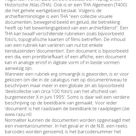
Historische Atlas (THA). Ook is er een THA Algemeen (T400)
die het gehele werkgebied beslaat. Volgens de
archiefterminologie is een THA “een collectie visuele
documenten, bewegend beeld en geluid, die betrekking
heeft op het bewerkingsgebied van een archiefdienst”. Een
THA kan twaalf verschillende rubrieken zoals bijvoorbeeld
foto’s, topografische kaarten of films betreffen. De inhoud
van een rubriek kan variëren van nul tot enkele
tienduizenden ‘documenten’. Een document is bijvoorbeeld
een dia, een prentbriefkaart of een affiche; een document
kan in analoge en/of in digitale vorm of in beide vormen
aanwezig zijn.
Wanneer een rubriek erg omvangrijk is geworden, is er voor
gekozen om die in de catalogus niet op documentniveau te
beschrijven maar meer in een globale zin als bijvoorbeeld
‘deelcollectie van circa 100 foto’s van het afscheid van
burgemeester X in juni 1995’. Soms is daar wél een verdere
beschrijving op de beeldbank van gemaakt. Voor ieder
‘document’ is het raadzaam de beeldbank te raadplegen (zie
www.razu.nl)
Normaliter kunnen de documenten worden opgevraagd met
een inventarisnummer. In het geval er in de N.B. een reeks
barcodes worden genoemd, is het barcodenummer het