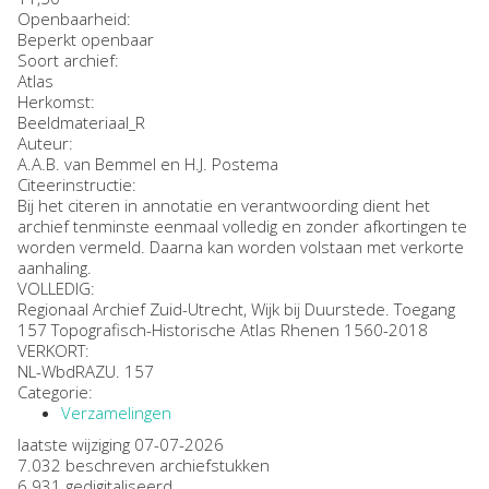
Openbaarheid
:
Beperkt openbaar
Soort archief:
Atlas
Herkomst:
Beeldmateriaal_R
Auteur:
A.A.B. van Bemmel en H.J. Postema
Citeerinstructie:
Bij het citeren in annotatie en verantwoording dient het
archief tenminste eenmaal volledig en zonder afkortingen te
worden vermeld. Daarna kan worden volstaan met verkorte
aanhaling.
VOLLEDIG:
Regionaal Archief Zuid-Utrecht, Wijk bij Duurstede. Toegang
157 Topografisch-Historische Atlas Rhenen 1560-2018
VERKORT:
NL-WbdRAZU. 157
Categorie:
Verzamelingen
laatste wijziging 07-07-2026
7.032 beschreven archiefstukken
6.931 gedigitaliseerd