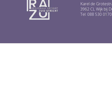
Karel de Grotestr
3962 CL Wijk bij 
Tel: 088 530 0170