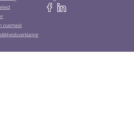
eleid
er
n overheid
lijkheidsverklaring