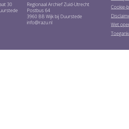
aat 30
Regionaal Archief Zuid-Utrecht
Cookie-b
Duurstede
Postbus 64
Disclaim
3960 BB Wijk bij Duurstede
info@razu.nl
Wet ope
Toeganke