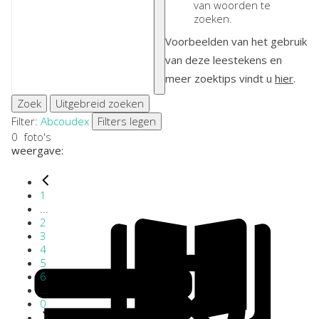
van woorden te
zoeken.
Voorbeelden van het gebruik
van deze leestekens en
meer zoektips vindt u
hier
.
Zoek
Uitgebreid zoeken
Filter:
Abcoude
x
Filters legen
0
foto's
weergave:
1
...
2
3
4
5
6
...
0