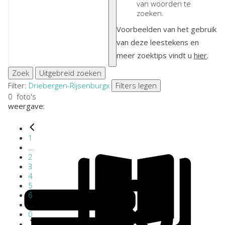
van woorden te
zoeken.
Voorbeelden van het gebruik
van deze leestekens en
meer zoektips vindt u
hier
.
Zoek
Uitgebreid zoeken
Filter:
Driebergen-Rijsenburg
x
Filters legen
0
foto's
weergave:
1
...
2
3
4
5
6
...
0