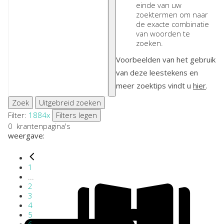
einde van uw
zoektermen om naar
de exacte combinatie
van woorden te
zoeken.
Voorbeelden van het gebruik
van deze leestekens en
meer zoektips vindt u
hier
.
Zoek
Uitgebreid zoeken
Filter:
1884
x
Filters legen
0
krantenpagina's
weergave:
1
...
2
3
4
5