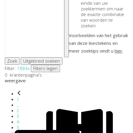
einde van uw
zoektermen om naar
de exacte combinatie
van woorden te
zoeken.
Voorbeelden van het gebruik
van deze leestekens en
meer zoektips vindt u
hier
.
Zoek
Uitgebreid zoeken
Filter:
1884
x
Filters legen
0
krantenpagina's
weergave:
1
...
2
3
4
5