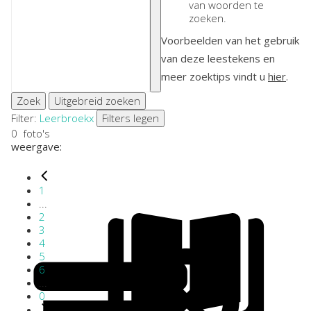
van woorden te
zoeken.
Voorbeelden van het gebruik
van deze leestekens en
meer zoektips vindt u
hier
.
Zoek
Uitgebreid zoeken
Filter:
Leerbroek
x
Filters legen
0
foto's
weergave:
1
...
2
3
4
5
6
...
0