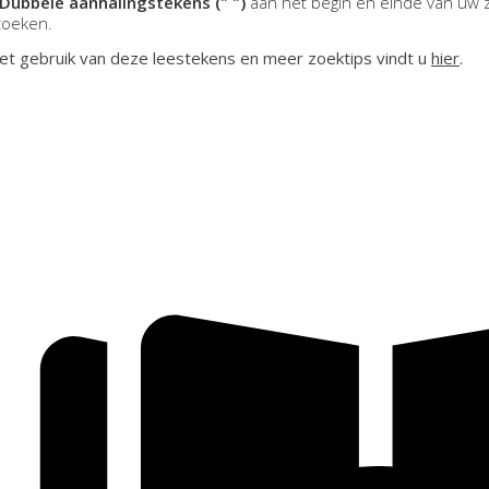
Dubbele aanhalingstekens (" ")
aan het begin en einde van uw 
zoeken.
et gebruik van deze leestekens en meer zoektips vindt u
hier
.