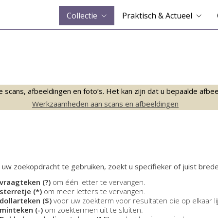
Collectie
Praktisch & Actueel
ans, afbeeldingen en foto’s. Het kan zijn dat u bepaalde afbeeld
Werkzaamheden aan scans en afbeeldingen
 uw zoekopdracht te gebruiken, zoekt u specifieker of juist brede
vraagteken (?)
om één letter te vervangen.
sterretje (*)
om meer letters te vervangen.
dollarteken ($)
voor uw zoekterm voor resultaten die op elkaar li
minteken (-)
om zoektermen uit te sluiten.