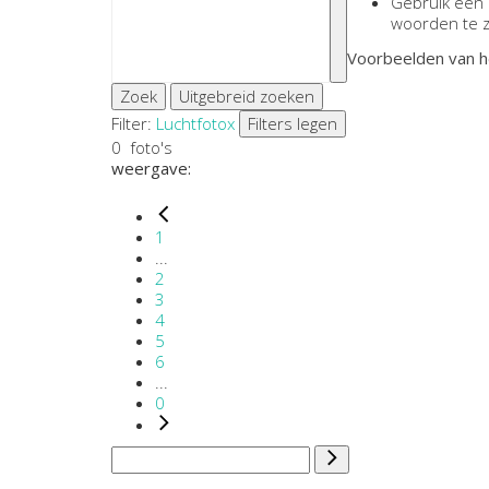
Gebruik een
woorden te 
Voorbeelden van h
Zoek
Uitgebreid zoeken
Filter:
Luchtfoto
x
Filters legen
0
foto's
weergave:
1
...
2
3
4
5
6
...
0