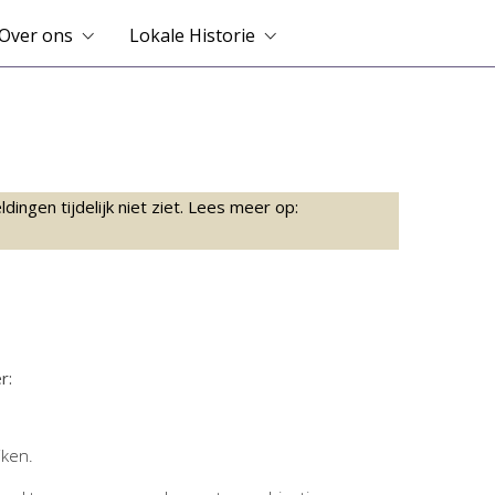
Over ons
Lokale Historie
ingen tijdelijk niet ziet. Lees meer op:
r:
jken.