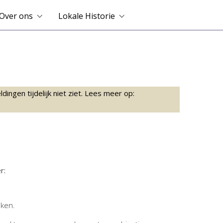
Over ons
Lokale Historie
ingen tijdelijk niet ziet. Lees meer op:
r:
jken.