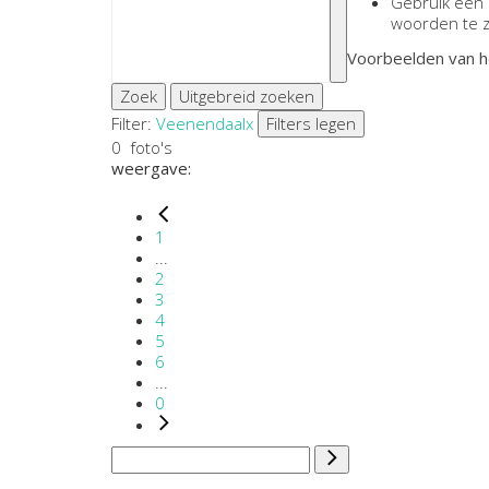
Gebruik een
woorden te 
Voorbeelden van h
Zoek
Uitgebreid zoeken
Filter:
Veenendaal
x
Filters legen
0
foto's
weergave:
1
...
2
3
4
5
6
...
0