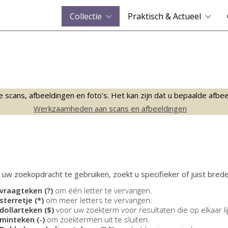
Collectie
Praktisch & Actueel
ans, afbeeldingen en foto’s. Het kan zijn dat u bepaalde afbeeld
Werkzaamheden aan scans en afbeeldingen
 uw zoekopdracht te gebruiken, zoekt u specifieker of juist brede
vraagteken (?)
om één letter te vervangen.
sterretje (*)
om meer letters te vervangen.
dollarteken ($)
voor uw zoekterm voor resultaten die op elkaar li
minteken (-)
om zoektermen uit te sluiten.