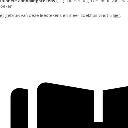
Dubbele aanhalingstekens (" ")
aan het begin en einde van uw 
zoeken.
et gebruik van deze leestekens en meer zoektips vindt u
hier
.