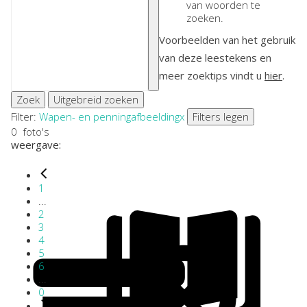
van woorden te
zoeken.
Voorbeelden van het gebruik
van deze leestekens en
meer zoektips vindt u
hier
.
Zoek
Uitgebreid zoeken
Filter:
Wapen- en penningafbeelding
x
Filters legen
0
foto's
weergave:
1
...
2
3
4
5
6
...
0