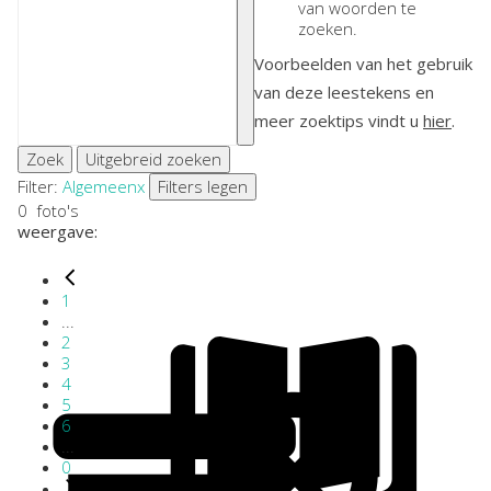
van woorden te
zoeken.
Voorbeelden van het gebruik
van deze leestekens en
meer zoektips vindt u
hier
.
Zoek
Uitgebreid zoeken
Filter:
Algemeen
x
Filters legen
0
foto's
weergave:
1
...
2
3
4
5
6
...
0